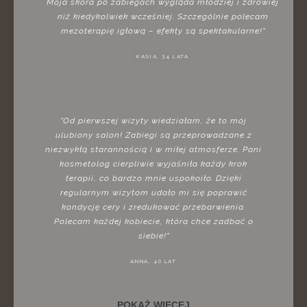
Moja skóra po zabiegach wygląda młodziej i zdrowiej
niż kiedykolwiek wcześniej. Szczególnie polecam
mezoterapię igłową – efekty są spektakularne!"
KASIA, 34 LATA
"Od pierwszej wizyty wiedziałam, że to mój
ulubiony salon! Zabiegi są przeprowadzane z
niezwykłą starannością i w miłej atmosferze. Pani
kosmetolog cierpliwie wyjaśniła każdy krok
terapii, co bardzo mnie uspokoiło. Dzięki
regularnym wizytom udało mi się poprawić
kondycję cery i zredukować przebarwienia.
Polecam każdej kobiecie, która chce zadbać o
siebie!"
ANNA, 40 LAT
POKAŻ WIĘCEJ